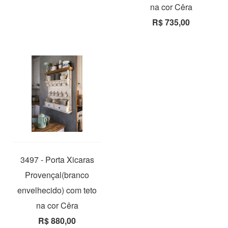
na cor Cêra
R$ 735,00
3497 - Porta Xicaras
Provençal(branco
envelhecido) com teto
na cor Cêra
R$ 880,00