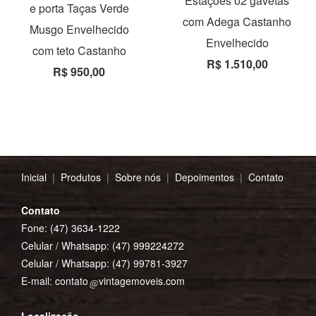
Estações 02 gavetas
e porta Taças Verde
com Adega Castanho
Musgo Envelhecido
Envelhecido
com teto Castanho
R$ 1.510,00
R$ 950,00
Inicial
|
Produtos
|
Sobre nós
|
Depoimentos
|
Contato
Contato
Fone: (47) 3634-1222
Celular / Whatsapp:
(47) 999224272
Celular / Whatsapp:
(47) 99781-3927
E-mail:
contato
vintagemoveis.com