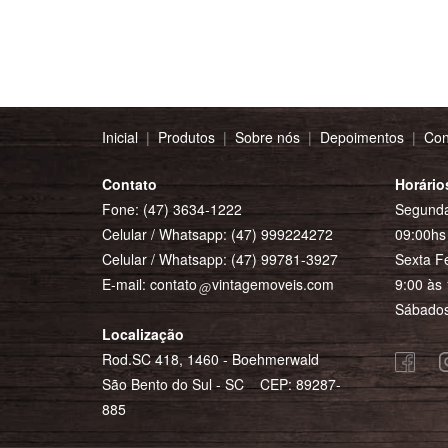
Inicial
|
Produtos
|
Sobre nós
|
Depoimentos
|
Con
Contato
Horário
Fone: (47) 3634-1222
Segunda
Celular / Whatsapp:
(47) 999224272
09:00hs 
Celular / Whatsapp:
(47) 99781-3927
Sexta Fe
E-mail:
contato
vintagemoveis.com
9:00 às 
Sábados
Localização
Rod.SC 418, 1460 - Boehmerwald
São Bento do Sul - SC CEP: 89287-
885