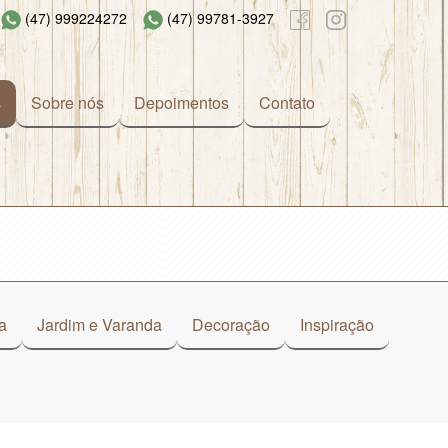
(47) 999224272
(47) 99781-3927
s
Sobre nós
Depoimentos
Contato
a
Jardim e Varanda
Decoração
Inspiração