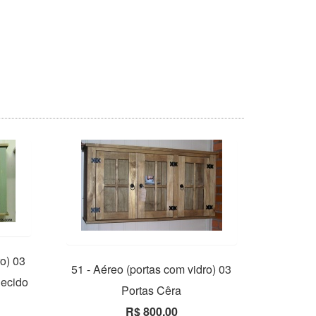
ro) 03
51 - Aéreo (portas com vidro) 03
hecido
Portas Cêra
R$ 800,00