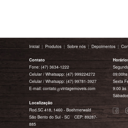
Inicial
|
Produtos
|
Sobre nós
|
Depoimentos
|
Con
Contato
Horário
Fone: (47) 3634-1222
Segunda
Celular / Whatsapp:
(47) 999224272
09:00hs 
Celular / Whatsapp:
(47) 99781-3927
Sexta Fe
E-mail:
contato
vintagemoveis.com
9:00 às 
Sábados
Localização
Rod.SC 418, 1460 - Boehmerwald
São Bento do Sul - SC CEP: 89287-
885