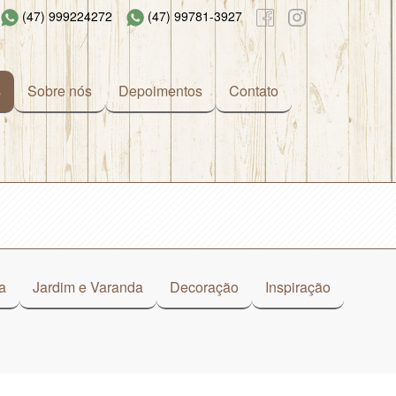
(47) 999224272
(47) 99781-3927
s
Sobre nós
Depoimentos
Contato
a
Jardim e Varanda
Decoração
Inspiração